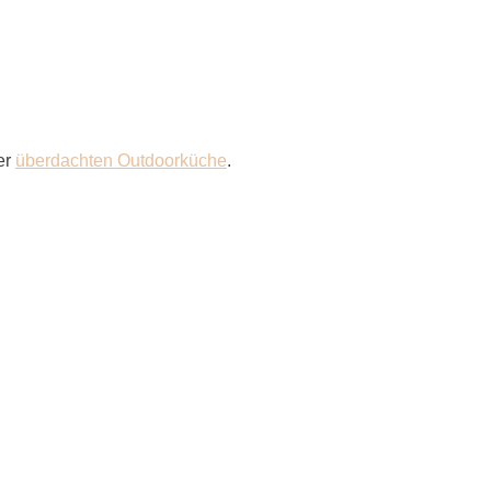
er
überdachten Outdoorküche
.