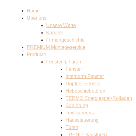
Home
Über uns
Unsere Werte
Karriere
Firmengeschichte
PREMIUM Montageservice
Produkte
Fenster & Türen
Fenster
Internorm-Fenster
Döpfner-Fenster
Hebeschiebetüren
TERMO Energiespar-Rolladen
Sanierung
Textilscreens
Haussteuerung
Türen
TREND-Haustüren