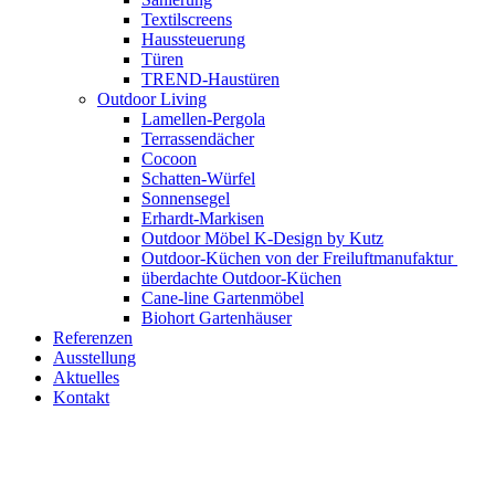
Textilscreens
Haussteuerung
Türen
TREND-Haustüren
Outdoor Living
Lamellen-Pergola
Terrassendächer
Cocoon
Schatten-Würfel
Sonnensegel
Erhardt-Markisen
Outdoor Möbel K-Design by Kutz
Outdoor-Küchen von der Freiluftmanufaktur
überdachte Outdoor-Küchen
Cane-line Gartenmöbel
Biohort Gartenhäuser
Referenzen
Ausstellung
Aktuelles
Kontakt