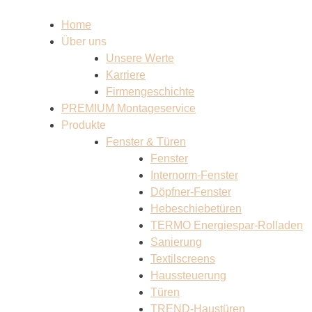
Home
Über uns
Unsere Werte
Karriere
Firmengeschichte
PREMIUM Montageservice
Produkte
Fenster & Türen
Fenster
Internorm-Fenster
Döpfner-Fenster
Hebeschiebetüren
TERMO Energiespar-Rolladen
Sanierung
Textilscreens
Haussteuerung
Türen
TREND-Haustüren