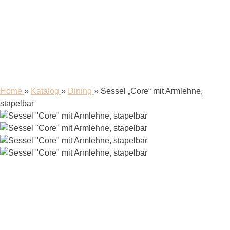
Home
»
Katalog
»
Dining
»
Sessel „Core“ mit Armlehne,
stapelbar